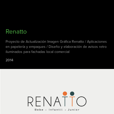
Renatto
Proyecto de Actualización Imagen Gráfica Renatto / Aplicaciones
en papelería y empaques / Diseño y elaboración de avisos retro
iluminados para fachadas local comercial
2014